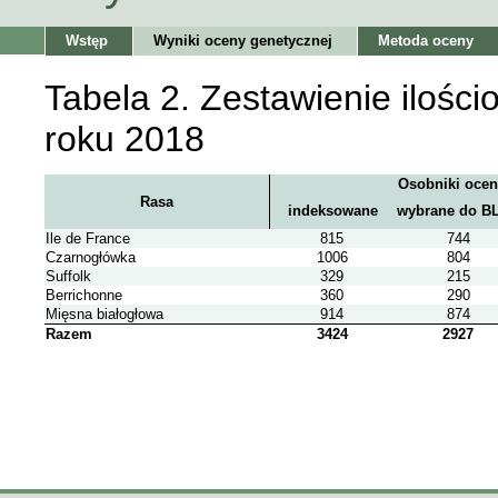
Wstęp
Wyniki oceny genetycznej
Metoda oceny
Tabela 2. Zestawienie ilości
roku 2018
Osobniki ocen
Rasa
indeksowane
wybrane do B
Ile de France
815
744
Czarnogłówka
1006
804
Suffolk
329
215
Berrichonne
360
290
Mięsna białogłowa
914
874
Razem
3424
2927