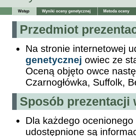
Wstęp
Wyniki oceny genetycznej
Metoda oceny
Przedmiot prezenta
Na stronie internetowej 
genetycznej
owiec ze st
Oceną objęto owce następ
Czarnogłówka, Suffolk, B
Sposób prezentacji
Dla każdego ocenionego 
udostępnione są informacj