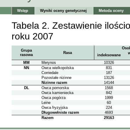
Wstęp
Wyniki oceny genetycznej
Metoda oceny
Tabela 2. Zestawienie ilośc
roku 2007
Osob
Grupa
Rasa
rasowa
indeksowane
MM
Merynos
10326
NN
Owca wielkopolska
831
Corriedale
187
Pozostałe nizinne
13126
Nizinne razem
14144
DL
Owca pomorska
1568
Owca kamieniecka
842
Owca pogórza
1999
Leine
60
Owca fryzyjska
224
Długowełniste razem
4693
Razem
29163